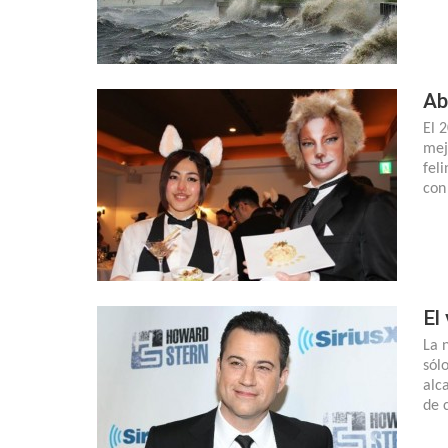
Ab
El 
mej
fel
con
El
La 
sól
alc
de 