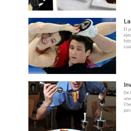
La
El 
eje
fot
cua
In
De 
uno
Che
par