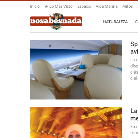
Inicio
🔥 Lo Más Visto
Espacio
Vida Marina
Mitos
NATURALEZA
C
Sp
av
La 
dis
clá
cie
La
me
Su 
tem