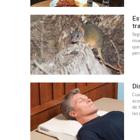
Es
tr
Seg
mue
que
per
Di
Cua
aco
de 
las