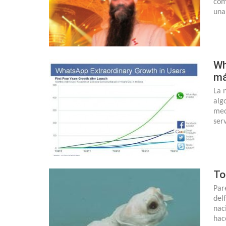
com
una
Wh
má
La 
alg
med
ser
To
Par
del
nac
hac