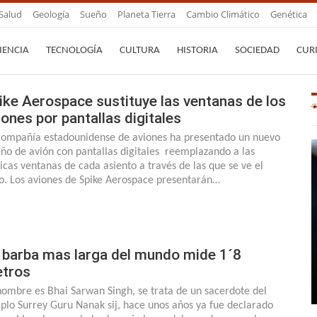
Salud
Geología
Sueño
Planeta Tierra
Cambio Climático
Genética
IENCIA
TECNOLOGÍA
CULTURA
HISTORIA
SOCIEDAD
CUR
ike Aerospace sustituye las ventanas de los
iones por pantallas digitales
compañía estadounidense de aviones ha presentado un nuevo
eño de avión con pantallas digitales reemplazando a las
sicas ventanas de cada asiento a través de las que se ve el
lo. Los aviones de Spike Aerospace presentarán…
 barba mas larga del mundo mide 1´8
tros
nombre es Bhai Sarwan Singh, se trata de un sacerdote del
plo Surrey Guru Nanak sij, hace unos años ya fue declarado