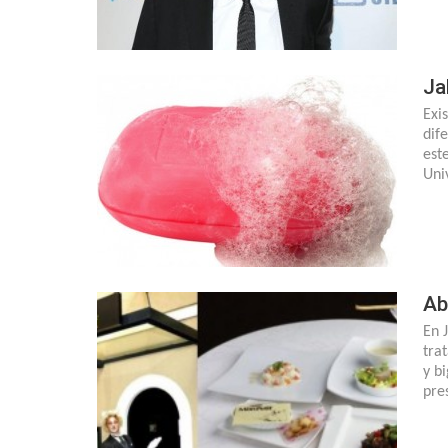
Ja
Exi
dif
est
Uni
Ab
En 
tra
y b
pre