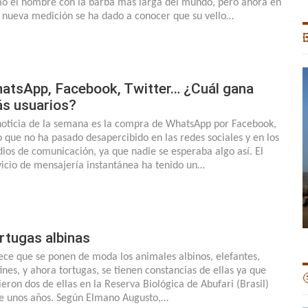
o el hombre con la barba más larga del mundo, pero ahora en
 nueva medición se ha dado a conocer que su vello…

atsApp, Facebook, Twitter… ¿Cuál gana
s usuarios?
noticia de la semana es la compra de WhatsApp por Facebook,
o que no ha pasado desapercibido en las redes sociales y en los
ios de comunicación, ya que nadie se esperaba algo así. El
vicio de mensajería instantánea ha tenido un…
rtugas albinas
ece que se ponen de moda los animales albinos, elefantes,
fines, y ahora tortugas, se tienen constancias de ellas ya que

ieron dos de ellas en la Reserva Biológica de Abufari (Brasil)
e unos años. Según Elmano Augusto,…