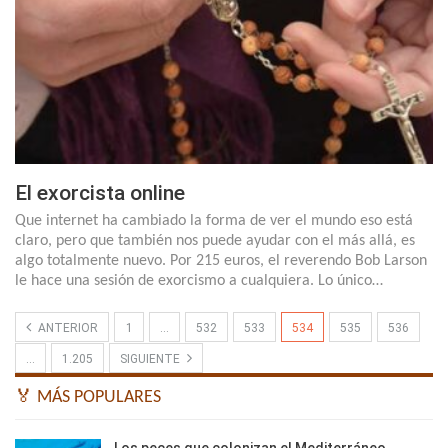
El exorcista online
Que internet ha cambiado la forma de ver el mundo eso está
claro, pero que también nos puede ayudar con el más allá, es
algo totalmente nuevo. Por 215 euros, el reverendo Bob Larson
le hace una sesión de exorcismo a cualquiera. Lo único…
ANTERIOR
1
…
532
533
534
535
536
…
1.205
SIGUIENTE
🏅 MÁS POPULARES