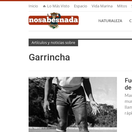
Inicio
🔥 Lo Más Visto
Espacio
Vida Marina
Mitos
NATURALEZA
C
Artículos y noticias sobre
Garrincha
Fu
de
Man
mun
lla
ráp