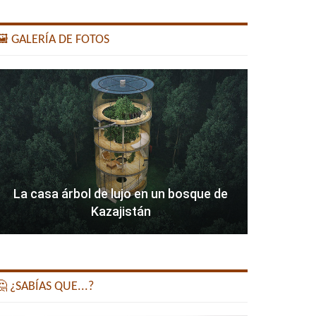
️ GALERÍA DE FOTOS
La casa árbol de lujo en un bosque de
Kazajistán
 ¿SABÍAS QUE...?