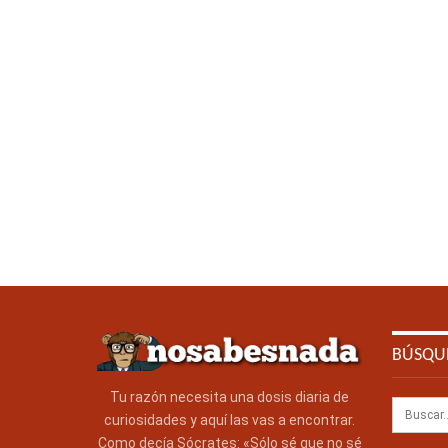
BÚSQU
Tu razón necesita una dosis diaria de
curiosidades y aquí las vas a encontrar.
Como decía Sócrates: «Sólo sé que no sé