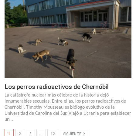
Los perros radioactivos de Chernóbil
La catástrofe nuclear más célebre de la historia dejó
innumerables secuelas. Entre ellas, los perros radioactivos de
Chernóbil. Timothy Mousseau es biólogo evolutivo de la
Universidad de Carolina del Sur. Viajó a Ucrania para establecer
un…
1
2
3
…
12
SIGUIENTE