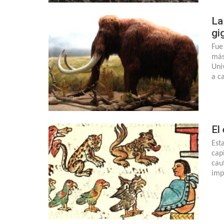
La
gi
Fue
más
Uni
a c
El
Est
cap
cau
imp