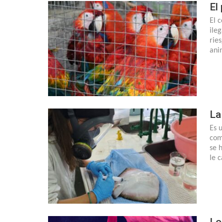
El
El 
ile
rie
ani
La
Es 
com
se 
le 
Lo