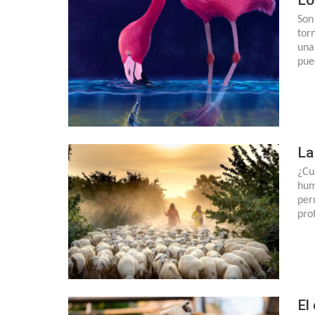
Son
tor
una
pue
La
¿Cu
hum
per
pro
El