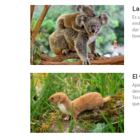
La
Es 
emb
dar
bus
El
Apa
den
Ter
que