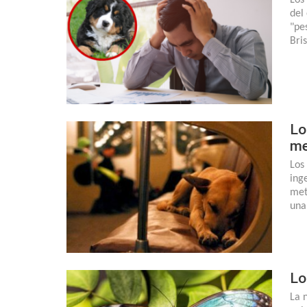
del
"pe
Bri
Lo
me
Los
ing
met
una
Lo
La 