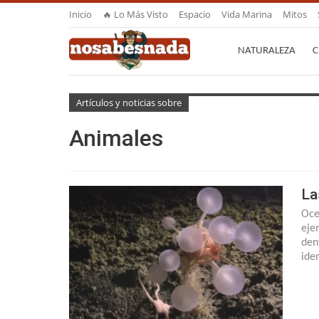
Inicio
🔥 Lo Más Visto
Espacio
Vida Marina
Mitos
NATURALEZA
C
Artículos y noticias sobre
Animales
La
Oce
eje
den
ide