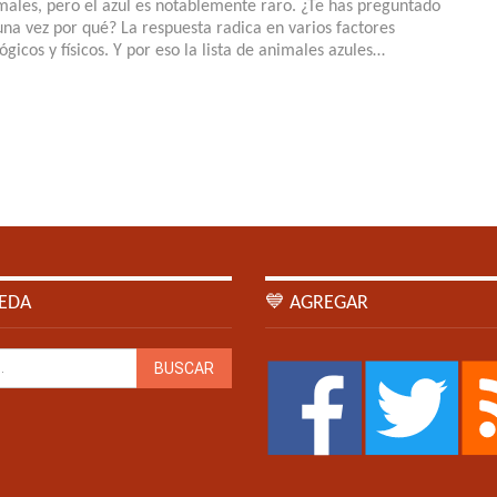
males, pero el azul es notablemente raro. ¿Te has preguntado
una vez por qué? La respuesta radica en varios factores
ógicos y físicos. Y por eso la lista de animales azules…
EDA
💙 AGREGAR