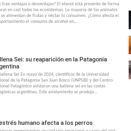
s trae ventajas o desventajas? El etanol está presente de forma
ural en casi todos los ecosistemas. La mayoría de los animales
 se alimentan de frutas y néctar lo consumen. ¿Cómo afecta el
portamiento el consumo de alcohol en…
llena Sei: su reaparición en la Patagonia
gentina
Ballena Sei En mayo de 2024, científicos de la Universidad
ional de la Patagonia San Juan Bosco (UNPSJB) y del Centro
ional Patagónico avistaron una ballena sei en las costas
agónicas argentinas. Este avistamiento se produjo…
 estrés humano afecta a los perros
 perros experimentan un contagio emocional a causa del olor