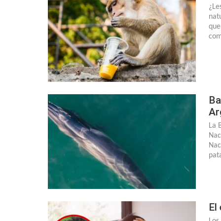
¿Le
nat
que
com
Ba
Ar
La 
Nac
Nac
pat
El
Los