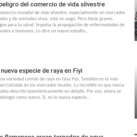
 peligro del comercio de vida silvestre
comercio mundial de vida silvestre, especialmente en mercados
gales y de animales vivos, está en auge. Pero tiene graves
sgos para la salud. Impulsa la propagación de enfermedades de
males a humanos. Lo dice un nuevo estudio…
 nueva especie de raya en Fiyi
una variedad común de raya en islas Fiyi. También es la más
ercializada en los mercados locales. Lo increíble es que nunca
había descrito taxonómicamente en detalle. Por eso, ahora se
catalogó como nueva. Sí, es la nueva especie…
s flamencos crean tornados de agua