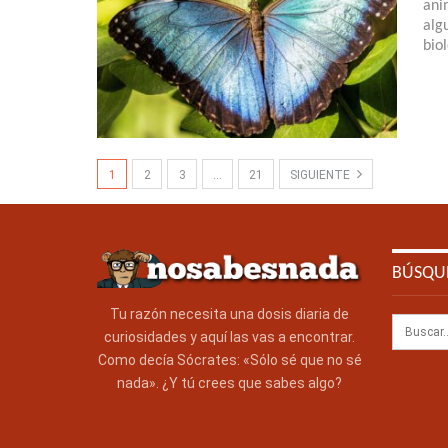
ani
alg
biol
1
2
3
…
21
SIGUIENTE
BÚSQU
Tu razón necesita una dosis diaria de
curiosidades y aquí las vas a encontrar.
Como decía Sócrates: «Sólo sé que no sé
nada». ¿Y tú crees que sabes algo?