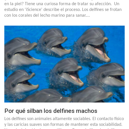
en la piel? Tiene una curiosa forma de tratar su afección. Un
estudio en 'iScience' describe el proceso. Los delfines se frotan
con los corales del lecho marino para sanar.…
Por qué silban los delfines machos
Los delfines son animales altamente sociables. El contacto físico
y las caricias suaves son formas de mantener esta sociabilidad.