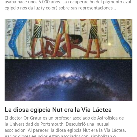
usaba hace unos 5.000 años. La recuperación del pigmento azul
egipcio nos da luz (y color) sobre sus representaciones…
La diosa egipcia Nut era la Vía Láctea
El doctor Or Graur es un profesor asociado de Astrofísica de
la Universidad de Portsmouth. Descubrió una inusual
asociación. Al parecer, la diosa egipcia Nut era la Vía Láctea.
Varios dioses egipcios están asociados con, simbolizan o…