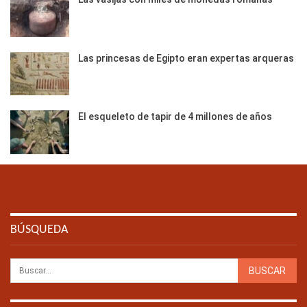
Las princesas de Egipto eran expertas arqueras
El esqueleto de tapir de 4 millones de años
BÚSQUEDA