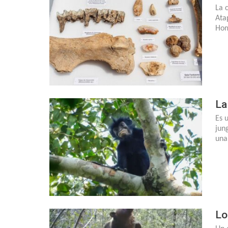
La 
Ata
Hom
La
Es 
jun
una
Lo