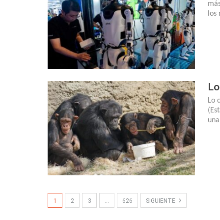
más
los
Lo
Lo 
(Es
una
1
2
3
…
626
SIGUIENTE