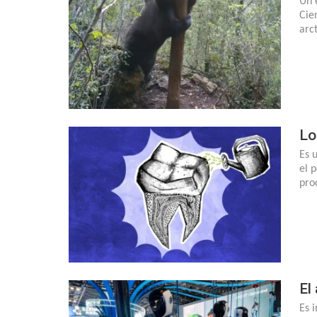
Un 
Cie
arc
Lo
Es 
el 
pro
El
Es 