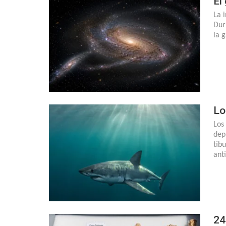
El
La 
Dur
la 
Lo
Los
dep
tib
ant
24