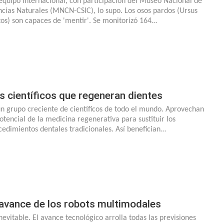
equipo internacional, con participación del Museo Nacional de
ncias Naturales (MNCN-CSIC), lo supo. Los osos pardos (Ursus
tos) son capaces de 'mentir'. Se monitorizó 164…
s científicos que regeneran dientes
un grupo creciente de científicos de todo el mundo. Aprovechan
potencial de la medicina regenerativa para sustituir los
cedimientos dentales tradicionales. Así benefician…
 avance de los robots multimodales
inevitable. El avance tecnológico arrolla todas las previsiones