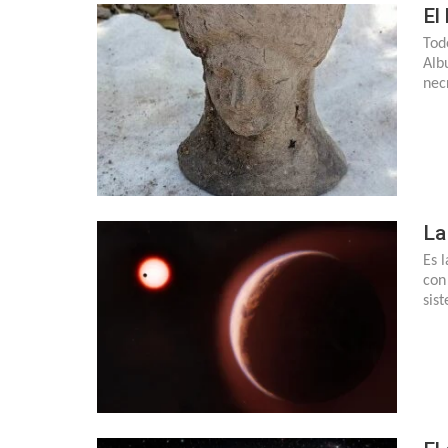
El
Tod
Alb
nec
La
Es 
con
sis