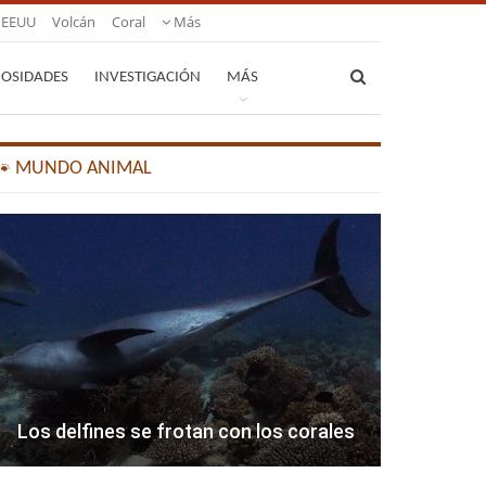
EEUU
Volcán
Coral
Más
IOSIDADES
INVESTIGACIÓN
MÁS
🐾 MUNDO ANIMAL
Los delfines se frotan con los corales