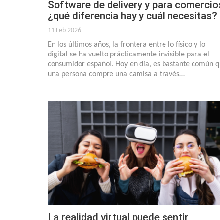
Software de delivery y para comercio
¿qué diferencia hay y cuál necesitas?
11 Feb 2026
En los últimos años, la frontera entre lo físico y lo
digital se ha vuelto prácticamente invisible para el
consumidor español. Hoy en día, es bastante común 
una persona compre una camisa a través…
La realidad virtual puede sentir