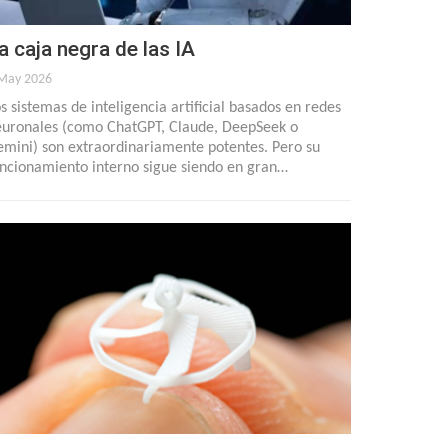
a caja negra de las IA
May 2026
s sistemas de inteligencia artificial basados en redes
uronales (como ChatGPT, Claude, DeepSeek o
mini) son extraordinariamente potentes. Pero su
ncionamiento interno sigue siendo en gran…