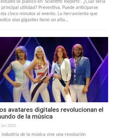
 estudio se publicó en 'Scientific Reports'. ¿Cuál sería
 principal utilidad? Preventiva. Puede anticiparse
sta cinco minutos al evento. La herramienta que
edice olas gigantes tiene un alto…
os avatares digitales revolucionan el
undo de la música
 Jun 2024
 industria de la música vive una revolución