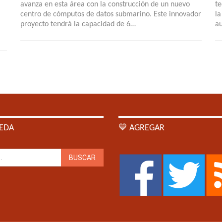
avanza en esta área con la construcción de un nuevo
te
centro de cómputos de datos submarino. Este innovador
la
proyecto tendrá la capacidad de 6…
au
EDA
💙 AGREGAR