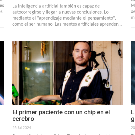
es
MI
La inteligencia artificial también es capaz de
es
de
autocorregirse y llegar a nuevas conclusiones. Lo
me
mediante el "aprendizaje mediante el pensamiento",
como el ser humano. Las mentes artificiales aprenden…
El primer paciente con un chip en el
L
cerebro
g
26 Jul 2024
20