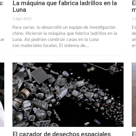
s:
La máquina que fabrica ladrillos en la
E
Luna
m
3 Ago 2025
5 
Para variar, lo desarrolló un equipo de investigación
Es
chino. Hicieron la máquina que fabrica ladrillos en la
de
que
Luna. Así podrían construir casas en la Luna
al
con materiales locales. El sistema de…
en
El cazador de desechos espaciales
E