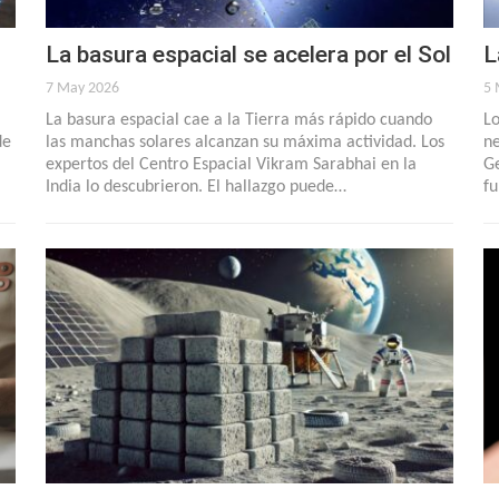
La basura espacial se acelera por el Sol
L
7 May 2026
5 
La basura espacial cae a la Tierra más rápido cuando
Lo
de
las manchas solares alcanzan su máxima actividad. Los
ne
expertos del Centro Espacial Vikram Sarabhai en la
Ge
India lo descubrieron. El hallazgo puede…
fu