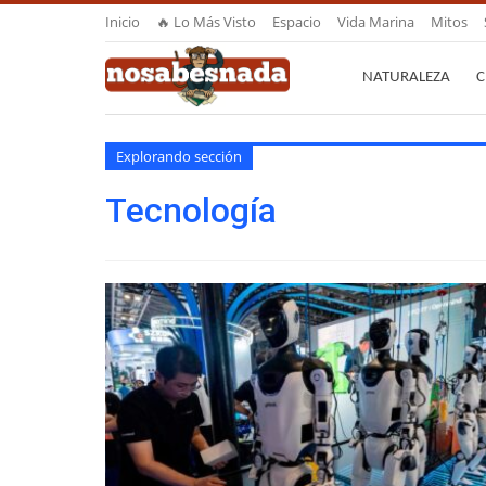
Inicio
🔥 Lo Más Visto
Espacio
Vida Marina
Mitos
NATURALEZA
C
Explorando sección
Tecnología