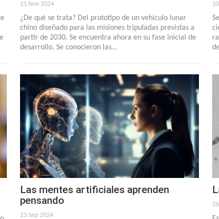
21 Nov 2024
10
de
¿De qué se trata? Del prototipo de un vehículo lunar
Se
chino diseñado para las misiones tripuladas previstas a
ci
de
partir de 2030. Se encuentra ahora en su fase inicial de
ra
desarrollo. Se conocieron las…
de
Las mentes artificiales aprenden
L
pensando
26
23 Sep 2024
to
Es