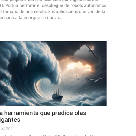
T. Podría permitir el despliegue de robots autónomos
l tamaño de una célula. Sus aplicacions que van de la
dicina a la energía. La nueva…
a herramienta que predice olas
igantes
 Jul 2024