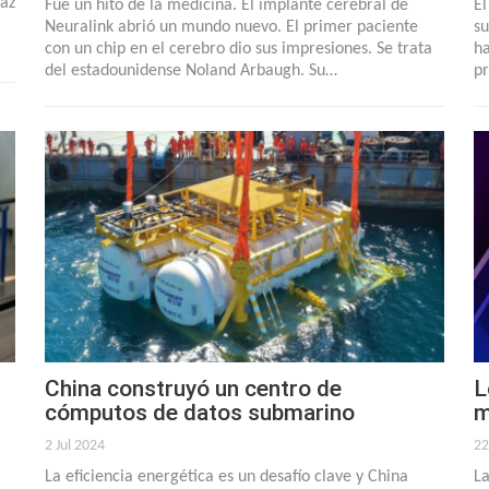
paz
Fue un hito de la medicina. El implante cerebral de
El
Neuralink abrió un mundo nuevo. El primer paciente
su
con un chip en el cerebro dio sus impresiones. Se trata
ha
del estadounidense Noland Arbaugh. Su…
pr
China construyó un centro de
L
cómputos de datos submarino
m
2 Jul 2024
22
La eficiencia energética es un desafío clave y China
La