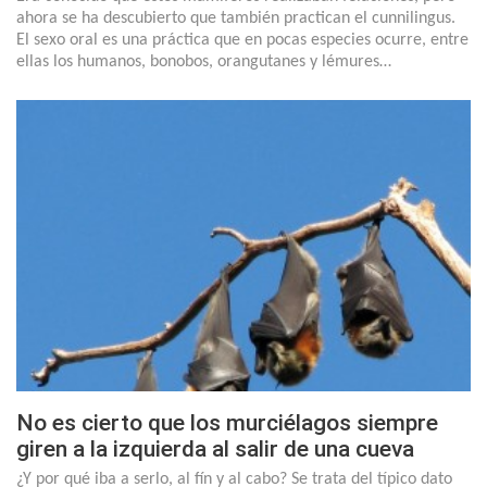
ahora se ha descubierto que también practican el cunnilingus.
El sexo oral es una práctica que en pocas especies ocurre, entre
ellas los humanos, bonobos, orangutanes y lémures…
No es cierto que los murciélagos siempre
giren a la izquierda al salir de una cueva
¿Y por qué iba a serlo, al fín y al cabo? Se trata del típico dato