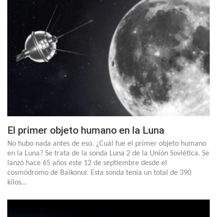
El primer objeto humano en la Luna
No hubo nada antes de eso. ¿Cuál fue el primer objeto humano
en la Luna? Se trata de la sonda Luna 2 de la Unión Soviética. Se
lanzó hace 65 años este 12 de septiembre desde el
cosmódromo de Baikonur. Esta sonda tenía un total de 390
kilos…