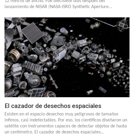
12 metros de ancho. Fue diecisiete días después del
lanzamiento de NISAR (NASA-ISRO Synthetic Aperture…
El cazador de desechos espaciales
Existen en el espacio desechos muy peligrosos de tamaños
ínfimos, casi indetectables. Por eso, los científicos diseñaron un
satélite con instrumentos capaces de detectar objetos de hasta
un centímetro. El cazador de desechos espaciales…