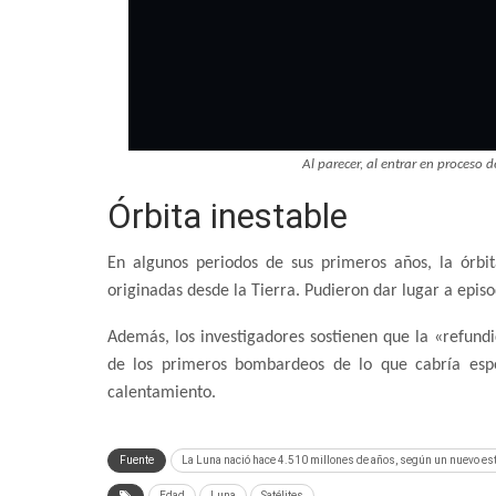
Al parecer, al entrar en proceso d
Órbita inestable
En algunos periodos de sus primeros años, la órbi
originadas desde la Tierra. Pudieron dar lugar a episo
Además, los investigadores sostienen que la «refund
de los primeros bombardeos de lo que cabría espe
calentamiento.
Fuente
La Luna nació hace 4.510 millones de años, según un nuevo es
Edad
Luna
Satélites