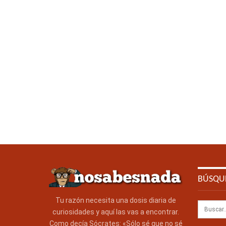
BÚSQU
Tu razón necesita una dosis diaria de
curiosidades y aquí las vas a encontrar.
Como decía Sócrates: «Sólo sé que no sé