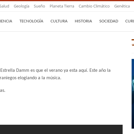
Salud
Geología
Sueño
Planeta Tierra
Cambio Climático
Genética
IENCIA
TECNOLOGÍA
CULTURA
HISTORIA
SOCIEDAD
CUR
 Estrella Damm es que el verano ya esta aquí. Este año la
eraniegos elogiando a la música.
as.