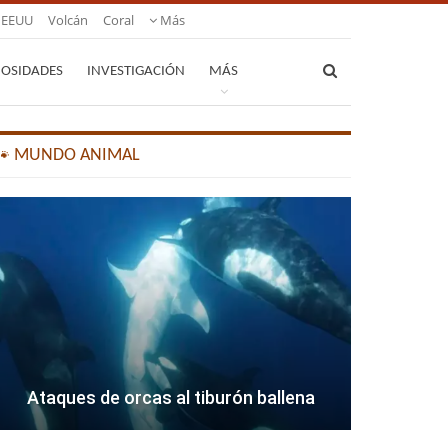
EEUU
Volcán
Coral
Más
IOSIDADES
INVESTIGACIÓN
MÁS
🐾 MUNDO ANIMAL
Ataques de orcas al tiburón ballena