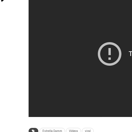
Estrella Damm
Vídeos
viral