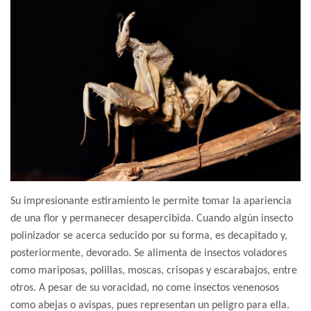
Su impresionante estiramiento le permite tomar la apariencia
de una flor y permanecer desapercibida. Cuando algún insecto
polinizador se acerca seducido por su forma, es decapitado y,
posteriormente, devorado. Se alimenta de insectos voladores
como mariposas, polillas, moscas, crisopas y escarabajos, entre
otros. A pesar de su voracidad, no come insectos venenosos
como abejas o avispas, pues representan un peligro para ella.