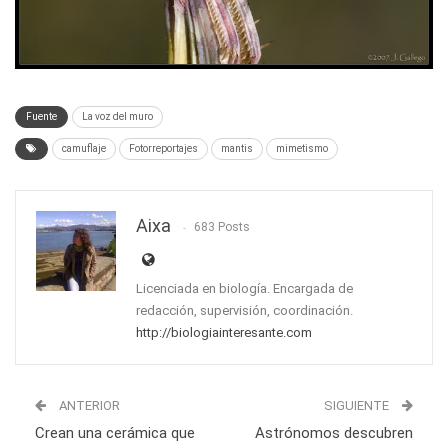
Fuente
La voz del muro
camuflaje
Fotorreportajes
mantis
mimetismo
Aixa
683 Posts
Licenciada en biología. Encargada de
redacción, supervisión, coordinación.
http://biologiainteresante.com
ANTERIOR
SIGUIENTE
Crean una cerámica que
Astrónomos descubren