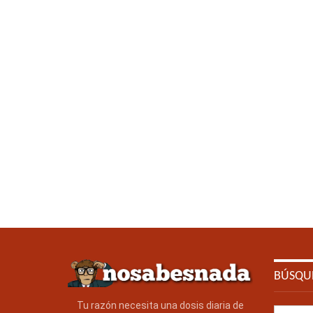
BÚSQU
Tu razón necesita una dosis diaria de