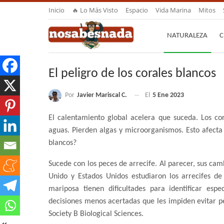
Inicio
🔥 Lo Más Visto
Espacio
Vida Marina
Mitos
NATURALEZA
C
El peligro de los corales blancos
Por
Javier Mariscal C.
El
5 Ene 2023
El calentamiento global acelera que suceda. Los co
aguas. Pierden algas y microorganismos. Esto afecta 
blancos?
Sucede con los peces de arrecife. Al parecer, sus cam
Unido y Estados Unidos estudiaron los arrecifes de
mariposa tienen dificultades para identificar es
decisiones menos acertadas que les impiden evitar pe
Society B Biological Sciences.