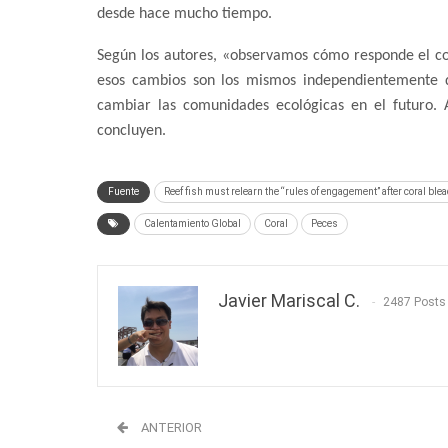
desde hace mucho tiempo.
Según los autores, «observamos cómo responde el c
esos cambios son los mismos independientemente 
cambiar las comunidades ecológicas en el futuro. 
concluyen.
Fuente
Reef fish must relearn the “rules of engagement” after coral ble
Calentamiento Global
Coral
Peces
Javier Mariscal C.
2487 Posts
ANTERIOR