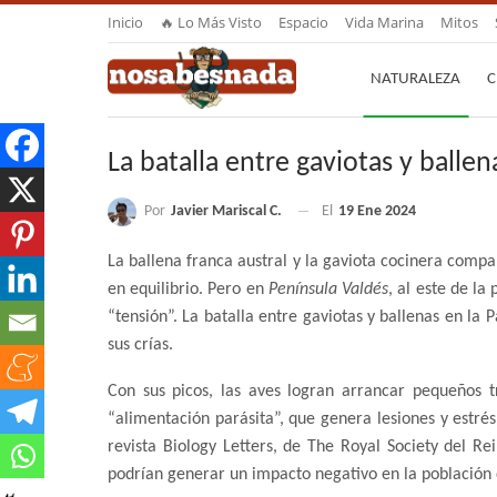
Inicio
🔥 Lo Más Visto
Espacio
Vida Marina
Mitos
NATURALEZA
C
La batalla entre gaviotas y ballen
Por
Javier Mariscal C.
El
19 Ene 2024
La ballena franca austral y la gaviota cocinera compa
en equilibrio. Pero en
Península Valdés
, al este de la
“tensión”. La batalla entre gaviotas y ballenas en la 
sus crías.
Con sus picos, las aves logran arrancar pequeños t
“alimentación parásita”, que genera lesiones y estré
revista Biology Letters, de The Royal Society del Rei
podrían generar un impacto negativo en la población 