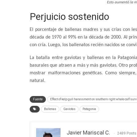
Esto aumentó la m
Perjuicio sostenido
El porcentaje de ballenas madres y sus crías con le
década de 1970 al 99% en la década de 2000. Al princ
con cría. Luego, los ballenatos recién nacidos se convi
La batalla entre gaviotas y ballenas en la Patagoni
basurales que atraen a más y más gaviotas. Otro pr
mostrar malformaciones genéticas. Como siempre,
natural.
Fuente
Effect of kelp gull harassment on southern right whale calf sur
Ballenas
Gaviotas
Patagonia
Javier Mariscal C.
2489 Posts