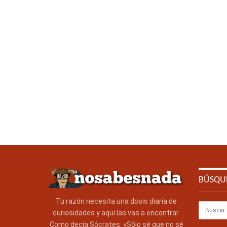
BÚSQU
Tu razón necesita una dosis diaria de
curiosidades y aquí las vas a encontrar.
Como decía Sócrates: «Sólo sé que no sé