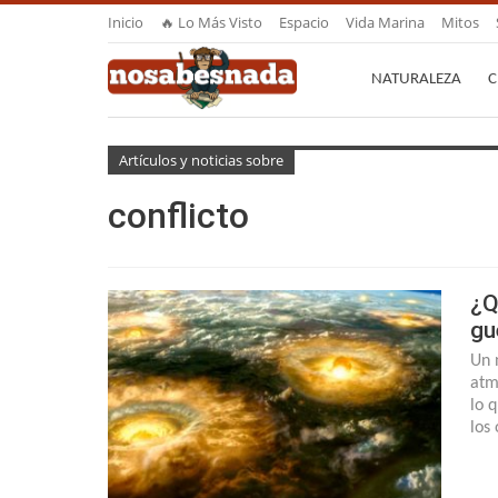
Inicio
🔥 Lo Más Visto
Espacio
Vida Marina
Mitos
NATURALEZA
C
Artículos y noticias sobre
conflicto
¿Q
gu
Un 
atm
lo 
los