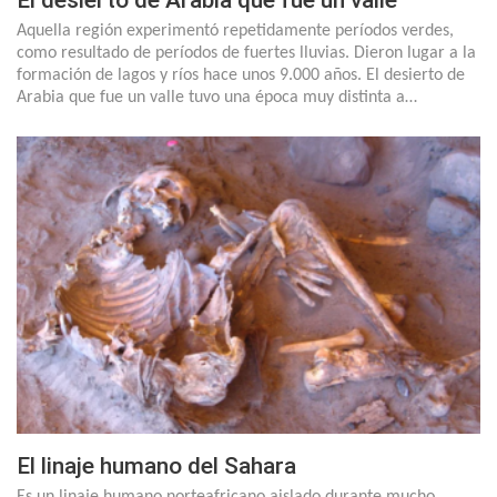
El desierto de Arabia que fue un valle
Aquella región experimentó repetidamente períodos verdes,
como resultado de períodos de fuertes lluvias. Dieron lugar a la
formación de lagos y ríos hace unos 9.000 años. El desierto de
Arabia que fue un valle tuvo una época muy distinta a…
El linaje humano del Sahara
Es un linaje humano norteafricano aislado durante mucho