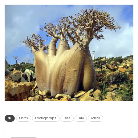
Flores
Fotorreportajes
Islas
Raro
Yemen