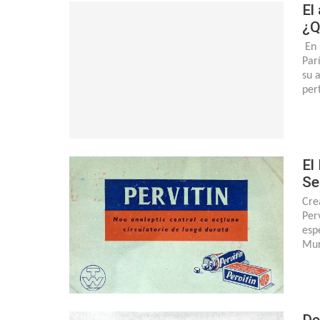
El
¿Q
En 
Par
su 
per
El
Se
Cre
Per
esp
Mun
De