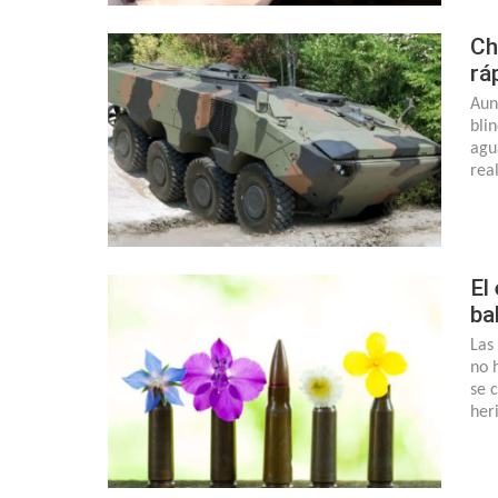
Ch
rá
Aun
bli
agu
rea
El
ba
Las
no 
se 
her