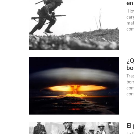
en
Hoy
car
mat
com
¿Q
bo
Tra
bom
com
con
El
La 