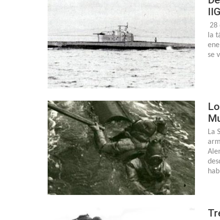
II
28 
la 
ene
se 
Lo
Mu
La 
arm
Ale
des
hab
Tr