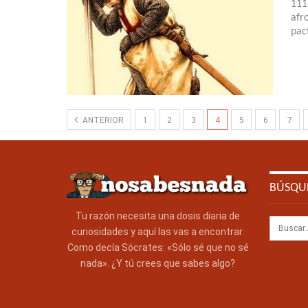
111
afr
pac
ANTERIOR
1
2
3
4
5
6
7
BÚSQU
Tu razón necesita una dosis diaria de
curiosidades y aquí las vas a encontrar.
Como decía Sócrates: «Sólo sé que no sé
nada». ¿Y tú crees que sabes algo?