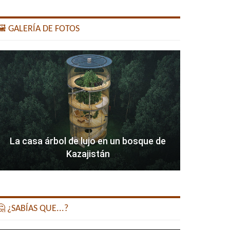
️ GALERÍA DE FOTOS
La casa árbol de lujo en un bosque de
Kazajistán
 ¿SABÍAS QUE...?