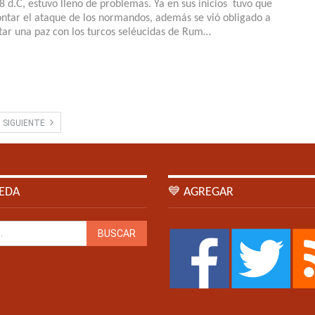
8 d.C, estuvo lleno de problemas. Ya en sus inicios tuvo que
ontar el ataque de los normandos, además se vió obligado a
tar una paz con los turcos seléucidas de Rum…
SIGUIENTE
EDA
💙 AGREGAR