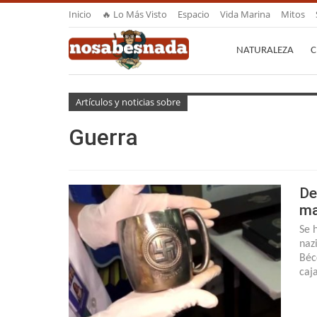
Inicio
🔥 Lo Más Visto
Espacio
Vida Marina
Mitos
NATURALEZA
C
Artículos y noticias sobre
Guerra
De
ma
Se 
naz
Béc
caj