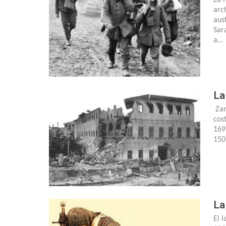
arc
aus
Sar
a…
La
Zan
cos
169
150
La
El 