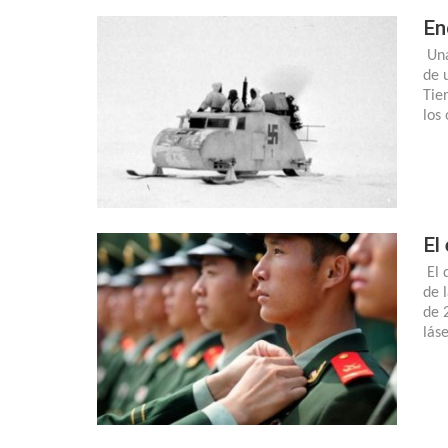
En
Una
de 
Tie
los
El
El 
de 
de 
lás