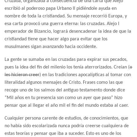
Cruzada, organizada a consecuencia de una carta que Alejo
escribió al poderoso papa Urbano II pidiéndole ayuda en
nombre de toda la cristiandad. Su mensaje recorrió Europa, y
esa carta provocó una guerra eterna: las cruzadas. Alejo I
emperador de Bizancio, logrará desencadenar la idea de que la
cristiandad tiene que hacer algo para evitar que los
musulmanes sigan avanzando hacia occidente.
La gente se sumaba en las cruzadas para expirar sus pecados,
pues la idea del fin del milenio los tenía aterrorizados. Creían (
o
les hicieron creer
) en las tradiciones apocalípticas al tomar con
literalidad algunos mensajes de Cristo. Frases como las que
recoge uno de los salmos del antiguo testamento donde dice
“Mil años en tu presencia son como un ayer que paso” hizo
pensar que al llegar el año mil el fin del mundo estaba al caer.
Cualquier persona carente de estudios, de conocimientos, que
no había sido escolarizada nunca podría creerse cualquiera de
estas teorías y pensar que iba a suceder. Esto es uno de los