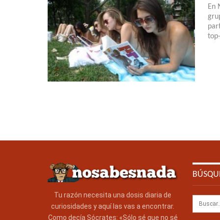
En 
gru
par
top
BÚSQU
Tu razón necesita una dosis diaria de
curiosidades y aquí las vas a encontrar.
Como decía Sócrates: «Sólo sé que no sé