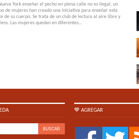
Nueva York enseñar el pecho en plena calle no es ilegal, un
po de mujeres han creado una iniciativa para enseñar esta
te de su cuerpo. Se trata de un club de lectura al aire libre y
-less. Las mujeres quedan en diferentes…
EDA
💙 AGREGAR