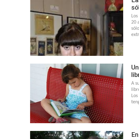
só
Los
20 
sólo
ext
Un
li
A s
libr
Los
ten
En