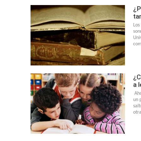
¿P
ta
Los
son
Uni
com
¿C
a 
Aho
un 
sal
otr