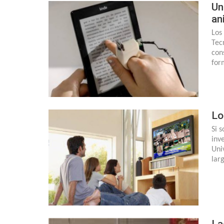
Un
an
Los
Tec
con
for
Lo
Si 
inv
Uni
lar
La