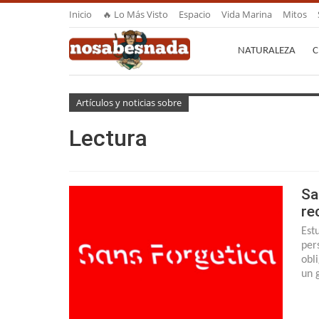
Inicio
🔥 Lo Más Visto
Espacio
Vida Marina
Mitos
NATURALEZA
C
Artículos y noticias sobre
Lectura
Sa
re
Est
per
obl
un 