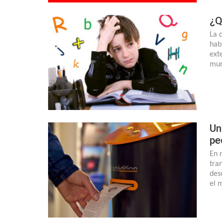
¿Q
La d
habi
ext
mun
Un
pe
En 
tra
des
el 