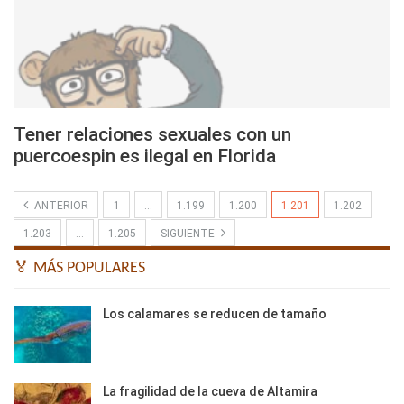
Tener relaciones sexuales con un
puercoespin es ilegal en Florida
ANTERIOR
1
…
1.199
1.200
1.201
1.202
1.203
…
1.205
SIGUIENTE
🏅 MÁS POPULARES
Los calamares se reducen de tamaño
La fragilidad de la cueva de Altamira