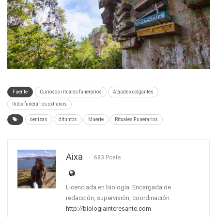
Fuente
Curiosos rituales funerarios
Ataúdes colgantes
Ritos funerarios extraños
cenizas
difuntos
Muerte
Rituales Funerarios
Aixa
683 Posts
Licenciada en biología. Encargada de
redacción, supervisión, coordinación.
http://biologiainteresante.com