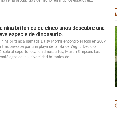
 no se ha producido ( de hecho, en muchos estados el…

a niña británica de cinco años descubre una
eva especie de dinosaurio.
 niña británica llamada Daisy Morris encontró el fósil en 2009
ntras paseaba por una playa de la Isla de Wight. Decidió
várselo al experto local en dinosaurios, Martin Simpson. Los
eontólogos de la Universidad británica de…
