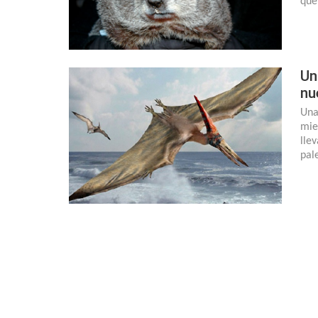
que
Un
nu
Una
mie
lle
pal