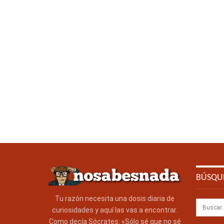
BÚSQU
Tu razón necesita una dosis diaria de
curiosidades y aquí las vas a encontrar.
Como decía Sócrates: «Sólo sé que no sé