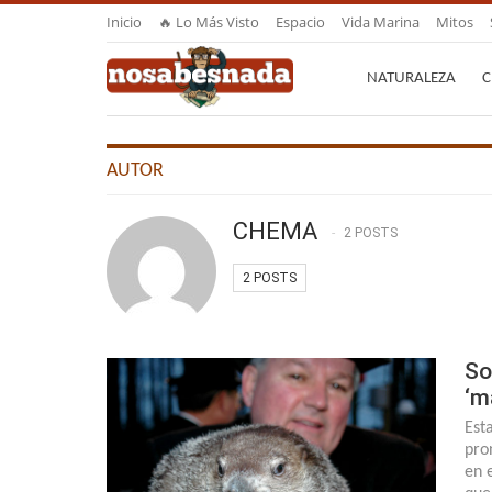
Inicio
🔥 Lo Más Visto
Espacio
Vida Marina
Mitos
NATURALEZA
C
AUTOR
CHEMA
2 POSTS
2 POSTS
So
‘m
Est
pro
en 