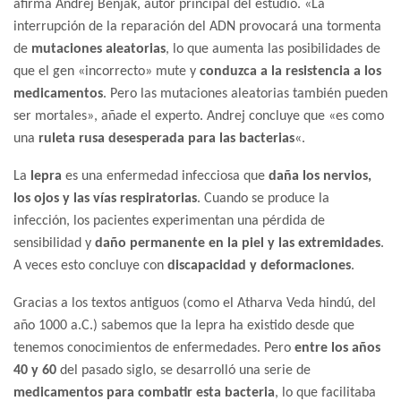
afirma Andrej Benjak, autor principal del estudio. «La
interrupción de la reparación del ADN provocará una tormenta
de
mutaciones aleatorias
, lo que aumenta las posibilidades de
que el gen «incorrecto» mute y
conduzca a la resistencia a los
medicamentos
. Pero las mutaciones aleatorias también pueden
ser mortales», añade el experto. Andrej concluye que «es como
una
ruleta rusa desesperada para las bacterias
«.
La
lepra
es una enfermedad infecciosa que
daña los nervios,
los ojos y las vías respiratorias
. Cuando se produce la
infección, los pacientes experimentan una pérdida de
sensibilidad y
daño permanente en la piel y las extremidades
.
A veces esto concluye con
discapacidad y deformaciones
.
Gracias a los textos antiguos (como el Atharva Veda hindú, del
año 1000 a.C.) sabemos que la lepra ha existido desde que
tenemos conocimientos de enfermedades. Pero
entre los años
40 y 60
del pasado siglo, se desarrolló una serie de
medicamentos para combatir esta bacteria
, lo que facilitaba