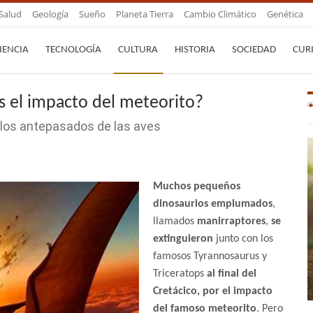
Salud
Geología
Sueño
Planeta Tierra
Cambio Climático
Genética
IENCIA
TECNOLOGÍA
CULTURA
HISTORIA
SOCIEDAD
CUR
s el impacto del meteorito?
e los antepasados de las aves
Muchos pequeños
dinosaurios emplumados
,
llamados
manirraptores
,
se
extinguieron
junto con los
famosos Tyrannosaurus y
Triceratops
al final del
Cretácico, por el impacto
del famoso meteorito
. Pero