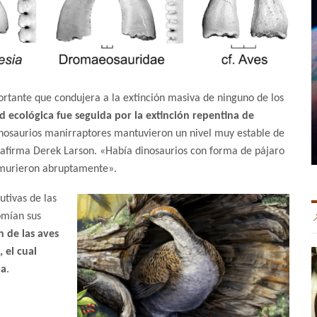
rtante que condujera a la extinción masiva de ninguno de los
ad ecológica fue seguida por la extinción repentina de
inosaurios manirraptores mantuvieron un nivel muy estable de
, afirma Derek Larson. «Había dinosaurios con forma de pájaro
s murieron abruptamente».
utivas de las
omían sus
 de las aves
 el cual
ha
.