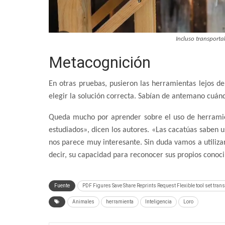
Incluso transporta
Metacognición
En otras pruebas, pusieron las herramientas lejos de
elegir la solución correcta. Sabían de antemano cuán
Queda mucho por aprender sobre el uso de herramie
estudiados», dicen los autores. «Las cacatúas saben
nos parece muy interesante. Sin duda vamos a utiliza
decir, su capacidad para reconocer sus propios conoc
Fuente
PDF Figures Save Share Reprints Request Flexible tool set trans
Animales
herramienta
Inteligencia
Loro