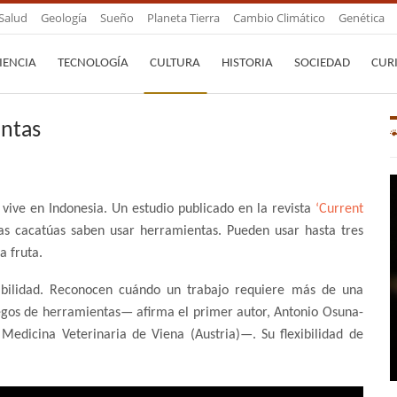
Salud
Geología
Sueño
Planeta Tierra
Cambio Climático
Genética
IENCIA
TECNOLOGÍA
CULTURA
HISTORIA
SOCIEDAD
CUR
entas
vive en Indonesia. Un estudio publicado en la revista
‘Current
as cacatúas saben usar herramientas. Pueden usar hasta tres
a fruta.
abilidad. Reconocen cuándo un trabajo requiere más de una
gos de herramientas— afirma el primer autor, Antonio Osuna-
Medicina Veterinaria de Viena (Austria)—. Su flexibilidad de