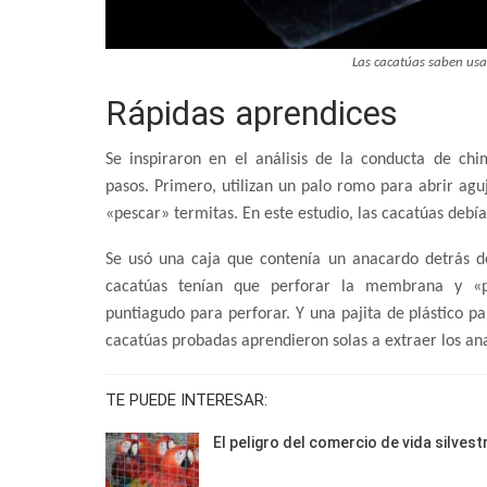
Las cacatúas saben usa
Rápidas aprendices
Se inspiraron en el análisis de la conducta de ch
pasos. Primero, utilizan un palo romo para abrir aguj
«pescar» termitas. En este estudio, las cacatúas debí
Se usó una caja que contenía un anacardo detrás d
cacatúas tenían que perforar la membrana y «p
puntiagudo para perforar. Y una pajita de plástico pa
cacatúas probadas aprendieron solas a extraer los a
TE PUEDE INTERESAR:
El peligro del comercio de vida silvest