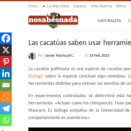
Inicio
🔥 Lo Más Visto
Espacio
Vida Marina
Mitos
NATURALEZA
C
Las cacatúas saben usar herrami
Por
Javier Mariscal C.
El
14 Feb 2023
La cacatúa goffiniana es una especie de cacatúa que 
Biology’
sobre la especie concluyó algo novedoso. L
herramientas distintas para extraer las semillas de un
En experimentos controlados, se determinó esta h
herramienta. «Actúan como los chimpancés. Usan jue
Mascaró. Es biólogo evolutivo de la Universidad de 
comportamiento es asombrosa».