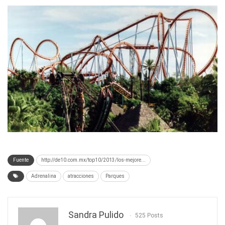
Fuente
http://de10.com.mx/top10/2013/los-mejore...
Adrenalina
atracciones
Parques
Sandra Pulido
525 Posts