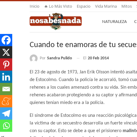
Inicio
🔥 Lo Más Visto
Espacio
Vida Marina
Mitos
NATURALEZA
C
Cuando te enamoras de tu secue
Por
Sandra Pulido
El
20 Feb 2014
El 23 de agosto de 1973, Jan Erik Olsson intentó asalt
de Estocolmo. Cuando la policía le acorraló, tomó cua
rehenes a los cuales amenazó contra su vida. Sin emb
rehenes acabaron protegiendo a su captor y afirmand
quienes tenían miedo era a la policía.
El síndrome de Estocolmo es una reacción psicológica 
la víctima de un secuestro desarrolla un fuerte víncul
con su captor. Esto se debe a que el prisionero
malint