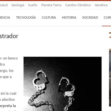
Salud
Geología
Sueño
Planeta Tierra
Cambio Climático
Genética
IENCIA
TECNOLOGÍA
CULTURA
HISTORIA
SOCIEDAD
CUR
strador
ar un banco
tro
argo, los
o que a
en la cual
o afectivo
erpreta la