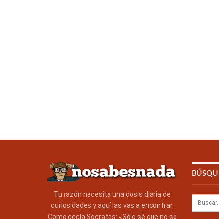
BÚSQU
Tu razón necesita una dosis diaria de
curiosidades y aquí las vas a encontrar.
Como decía Sócrates: «Sólo sé que no sé