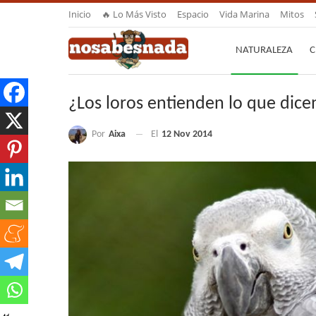
Inicio
🔥 Lo Más Visto
Espacio
Vida Marina
Mitos
NATURALEZA
C
¿Los loros entienden lo que dic
Por
Aixa
El
12 Nov 2014