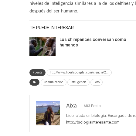
niveles de inteligencia similares a la de los delfines 
después del ser humano.
TE PUEDE INTERESAR:
Los chimpancés conversan como
humanos
Fuente
http://www.libertaddigital.com/ciencia/2...
Comunicación
Inteligencia
Loro
Aixa
683 Posts
Licenciada en biología. Encargada de r
http://biologiainteresante.com