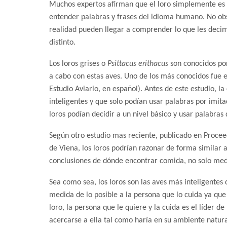
Muchos expertos afirman que el loro simplemente es
entender palabras y frases del idioma humano. No ob
realidad pueden llegar a comprender lo que les decim
distinto.
Los loros grises o
Psittacus erithacus
son conocidos po
a cabo con estas aves. Uno de los más conocidos fue e
Estudio Aviario, en español). Antes de este estudio, l
inteligentes y que solo podían usar palabras por imit
loros podían decidir a un nivel básico y usar palabras
Según otro estudio mas reciente, publicado en Proceedi
de Viena, los loros podrían razonar de forma similar 
conclusiones de dónde encontrar comida, no solo media
Sea como sea, los loros son las aves más inteligentes
medida de lo posible a la persona que lo cuida ya qu
loro, la persona que le quiere y la cuida es el líder 
acercarse a ella tal como haría en su ambiente natura