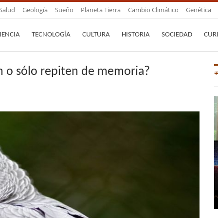
Salud
Geología
Sueño
Planeta Tierra
Cambio Climático
Genética
IENCIA
TECNOLOGÍA
CULTURA
HISTORIA
SOCIEDAD
CUR
en o sólo repiten de memoria?