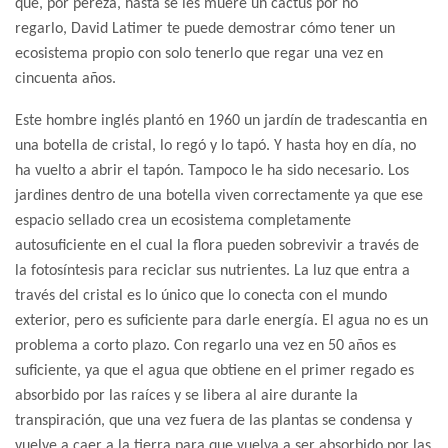
que, por pereza, hasta se les muere un cactus por no
regarlo, David Latimer te puede demostrar cómo tener un
ecosistema propio con solo tenerlo que regar una vez en
cincuenta años.
Este hombre inglés plantó en 1960 un jardín de tradescantia en
una botella de cristal, lo regó y lo tapó. Y hasta hoy en día, no
ha vuelto a abrir el tapón. Tampoco le ha sido necesario. Los
jardines dentro de una botella viven correctamente ya que ese
espacio sellado crea un ecosistema completamente
autosuficiente en el cual la flora pueden sobrevivir a través de
la fotosíntesis para reciclar sus nutrientes. La luz que entra a
través del cristal es lo único que lo conecta con el mundo
exterior, pero es suficiente para darle energía. El agua no es un
problema a corto plazo. Con regarlo una vez en 50 años es
suficiente, ya que el agua que obtiene en el primer regado es
absorbido por las raíces y se libera al aire durante la
transpiración, que una vez fuera de las plantas se condensa y
vuelve a caer a la tierra para que vuelva a ser absorbido por las