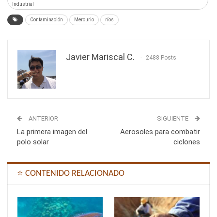
Industrial
Contaminación
Mercurio
ríos
Javier Mariscal C.
2488 Posts
ANTERIOR
SIGUIENTE
La primera imagen del
Aerosoles para combatir
polo solar
ciclones
⭐ CONTENIDO RELACIONADO