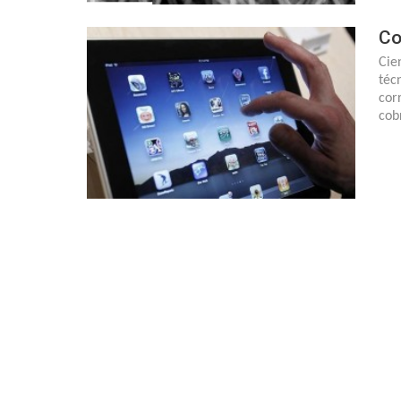
Co
Cie
téc
cor
cob