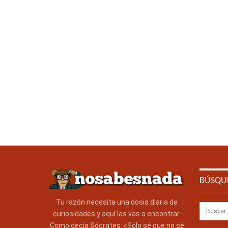
BÚSQU
Tu razón necesita una dosis diaria de
curiosidades y aquí las vas a encontrar.
Como decía Sócrates: «Sólo sé que no sé