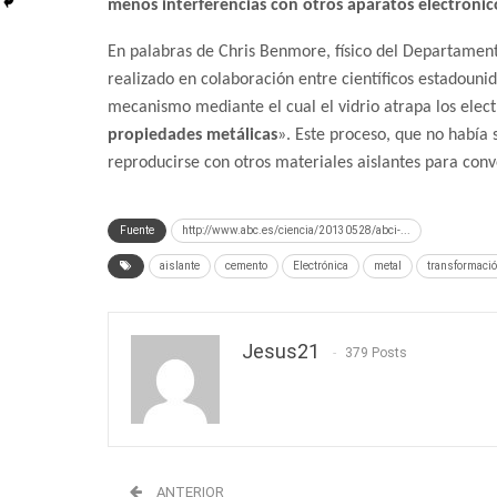
menos interferencias con otros aparatos electrónic
En palabras de Chris Benmore, físico del Departament
realizado en colaboración entre científicos estadouni
mecanismo mediante el cual el vidrio atrapa los elect
propiedades metálicas
». Este proceso, que no había 
reproducirse con otros materiales aislantes para con
Fuente
http://www.abc.es/ciencia/20130528/abci-...
aislante
cemento
Electrónica
metal
transformaci
Jesus21
379 Posts
ANTERIOR