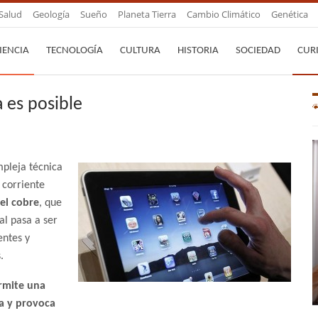
Salud
Geología
Sueño
Planeta Tierra
Cambio Climático
Genética
IENCIA
TECNOLOGÍA
CULTURA
HISTORIA
SOCIEDAD
CUR
 es posible
mpleja técnica
 corriente
el cobre
, que
ial pasa a ser
entes y
.
rmite una
a y provoca