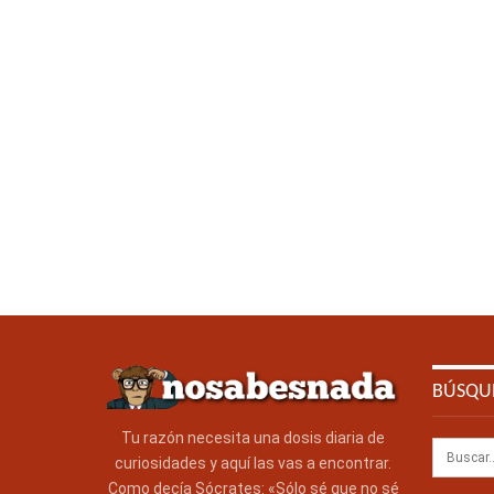
BÚSQU
Tu razón necesita una dosis diaria de
curiosidades y aquí las vas a encontrar.
Como decía Sócrates: «Sólo sé que no sé