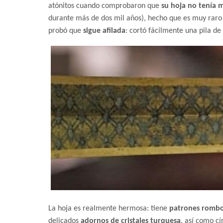
atónitos cuando comprobaron que
su hoja no tenía 
durante más de dos mil años), hecho que es muy raro
probó que
sigue afilada
: cortó fácilmente una pila de 
La hoja es realmente hermosa: tiene
patrones rombo
delicados
adornos de cristales turquesa
, así como c