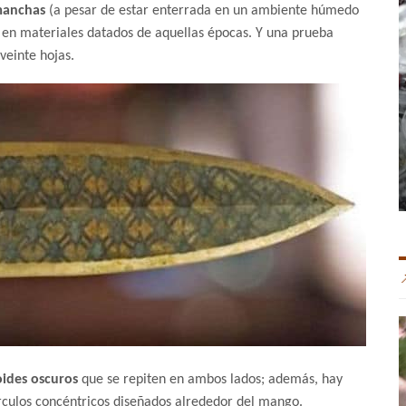
manchas
(a pesar de estar enterrada en un ambiente húmedo
 en materiales datados de aquellas épocas. Y una prueba
veinte hojas.
ides oscuros
que se repiten en ambos lados; además, hay
írculos concéntricos diseñados alrededor del mango.