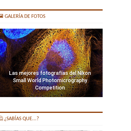
️ GALERÍA DE FOTOS
Las mejores fotografías del Nikon
Small World Photomicrography
Competition
 ¿SABÍAS QUE...?