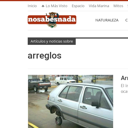
Inicio
🔥 Lo Más Visto
Espacio
Vida Marina
Mitos
NATURALEZA
C
Artículos y noticias sobre
arreglos
Ar
El 
oca