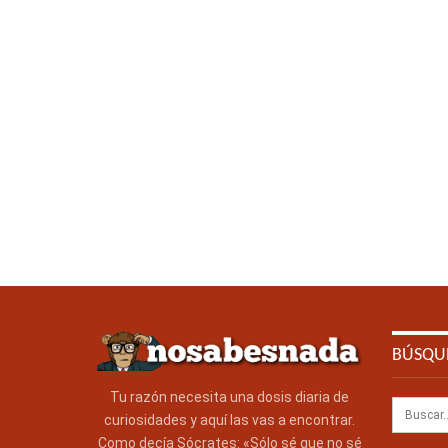
BÚSQU
Tu razón necesita una dosis diaria de
curiosidades y aquí las vas a encontrar.
Como decía Sócrates: «Sólo sé que no sé