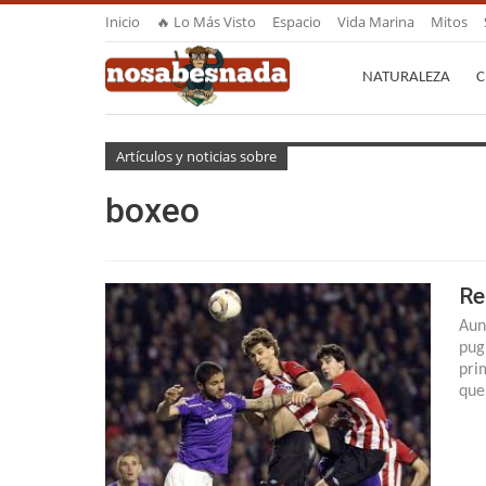
Inicio
🔥 Lo Más Visto
Espacio
Vida Marina
Mitos
NATURALEZA
C
Artículos y noticias sobre
boxeo
Re
Aun
pug
pri
que