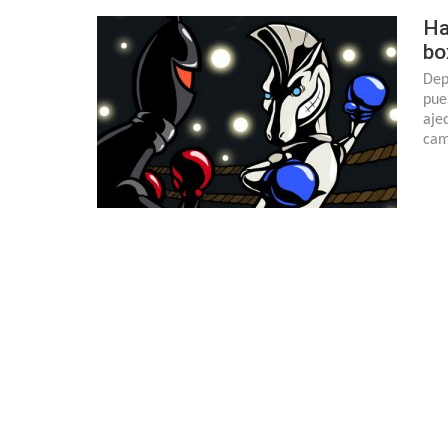
Ha
bo
Dep
pue
aje
cam