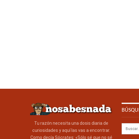
BÚSQU
Tu razón necesita una dosis diaria de
curiosidades y aquí las vas a encontrar.
Como decía Sócrates: «Sólo sé que no sé