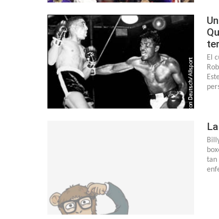
Un
Qu
te
El 
Rob
Est
per
La
Bil
box
tan
enf