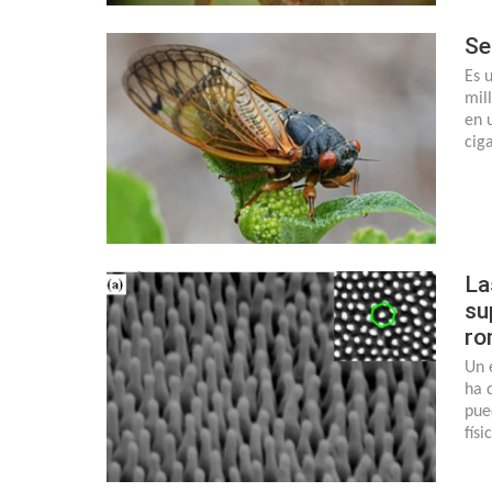
Se
Es 
mil
en 
cig
La
su
ro
Un 
ha 
pue
fís