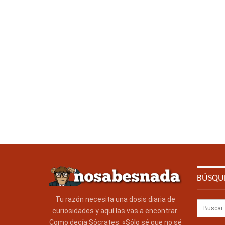
BÚSQU
Tu razón necesita una dosis diaria de
curiosidades y aquí las vas a encontrar.
Como decía Sócrates: «Sólo sé que no sé