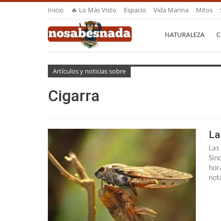
Inicio
🔥 Lo Más Visto
Espacio
Vida Marina
Mitos
NATURALEZA
C
Artículos y noticias sobre
Cigarra
La
Las
Sin
hor
not