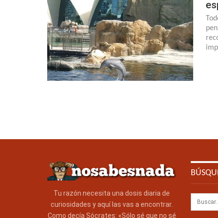
es
Tod
pen
rec
imp
BÚSQU
Tu razón necesita una dosis diaria de
curiosidades y aquí las vas a encontrar.
Como decía Sócrates: «Sólo sé que no sé