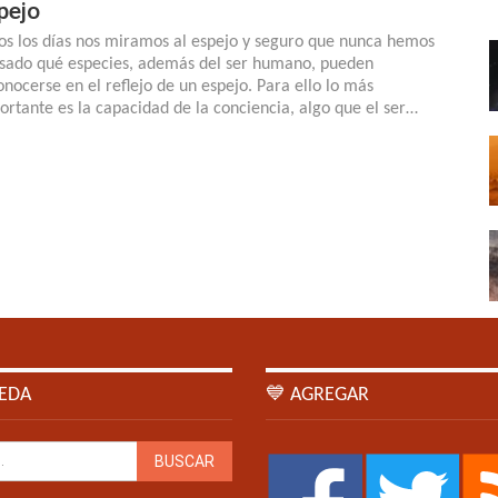
pejo
os los días nos miramos al espejo y seguro que nunca hemos
sado qué especies, además del ser humano, pueden
onocerse en el reflejo de un espejo. Para ello lo más
ortante es la capacidad de la conciencia, algo que el ser…
EDA
💙 AGREGAR