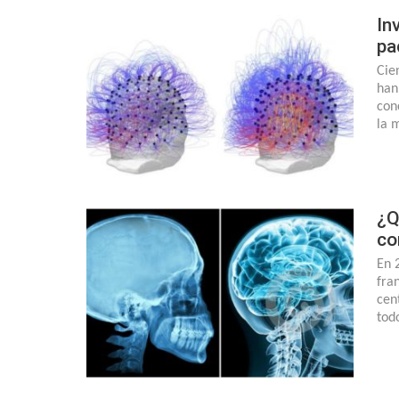
In
pa
Cie
han
con
la 
¿Q
co
En 
fra
cen
tod