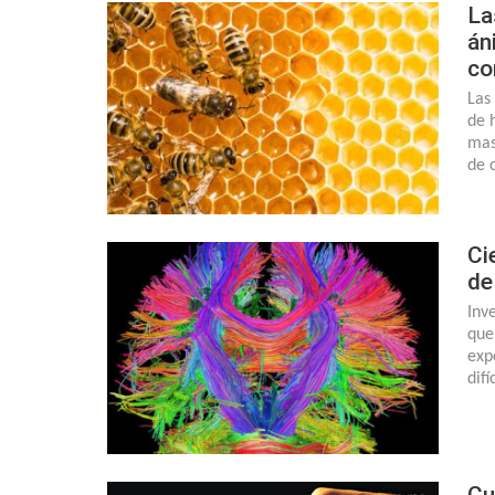
La
án
co
Las
de 
mas
de 
Ci
de
Inv
que
exp
dif
Cu