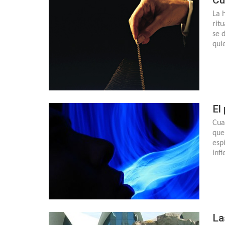
La 
rit
se 
qui
El
Cua
que
esp
inf
La