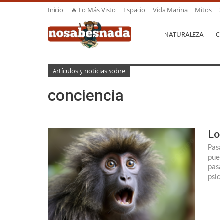
Inicio
🔥 Lo Más Visto
Espacio
Vida Marina
Mitos
NATURALEZA
C
Artículos y noticias sobre
conciencia
Lo
Pas
pue
pasa
psi