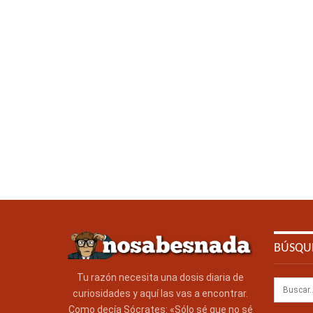
BÚSQU
Tu razón necesita una dosis diaria de
curiosidades y aquí las vas a encontrar.
Como decía Sócrates: «Sólo sé que no sé