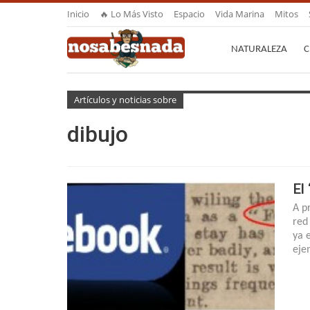
Inicio
🔥 Lo Más Visto
Espacio
Vida Marina
Mitos
NATURALEZA
C
Artículos y noticias sobre
dibujo
El
A p
red
ya 
eje