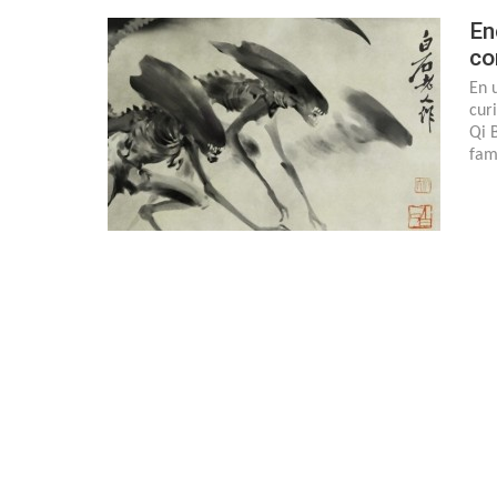
En
co
En 
curi
Qi 
fam