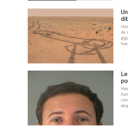
Un
di
Uno
de 
gig
hue
Le
po
Hay
hum
com
des