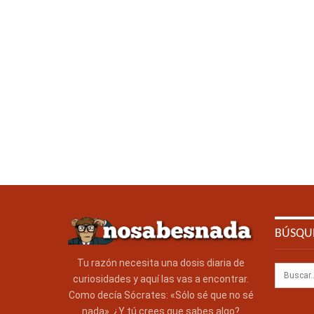
BÚSQU
Tu razón necesita una dosis diaria de
curiosidades y aquí las vas a encontrar.
Como decía Sócrates: «Sólo sé que no sé
nada». ¿Y tú crees que sabes algo?