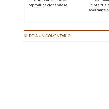
El saltamontes que se
La sexualid
reproduce clonándose
Egipto fue 
aberrante e
💬 DEJA UN COMENTARIO