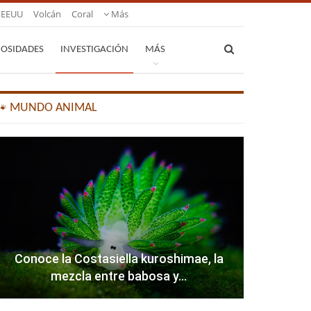
EEUU
Volcán
Coral
Más
IOSIDADES
INVESTIGACIÓN
MÁS
🐾 MUNDO ANIMAL
Conoce la Costasiella kuroshimae, la
mezcla entre babosa y…