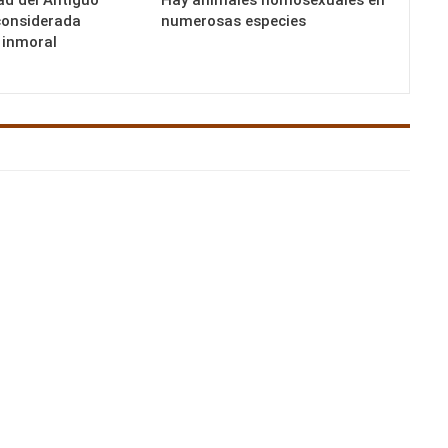
ad del Antiguo
Hay animales homosexuales en
considerada
numerosas especies
 inmoral