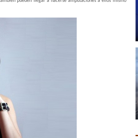
 también pueden llegar a hacerse amputaciones a ellos mismo