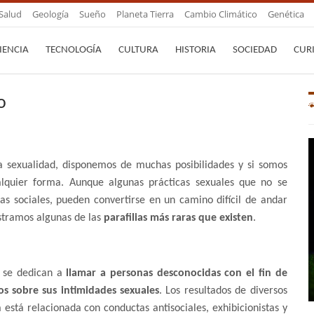
Salud
Geología
Sueño
Planeta Tierra
Cambio Climático
Genética
IENCIA
TECNOLOGÍA
CULTURA
HISTORIA
SOCIEDAD
CUR
o
a sexualidad, disponemos de muchas posibilidades y si somos
alquier forma. Aunque algunas prácticas sexuales que no se
s sociales, pueden convertirse en un camino difícil de andar
ostramos algunas de las
parafilias más raras que existen
.
a se dedican a
llamar a personas desconocidas con el fin de
os sobre sus intimidades sexuales
. Los resultados de diversos
 está relacionada con conductas antisociales, exhibicionistas y