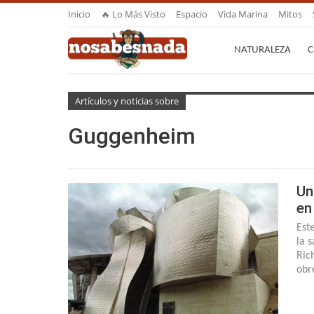
Inicio
🔥 Lo Más Visto
Espacio
Vida Marina
Mitos
NATURALEZA
C
Artículos y noticias sobre
Guggenheim
Un
en
Est
la 
Ric
obr