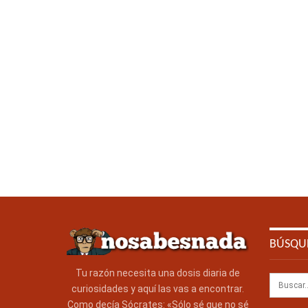
BÚSQU
Tu razón necesita una dosis diaria de
curiosidades y aquí las vas a encontrar.
Como decía Sócrates: «Sólo sé que no sé