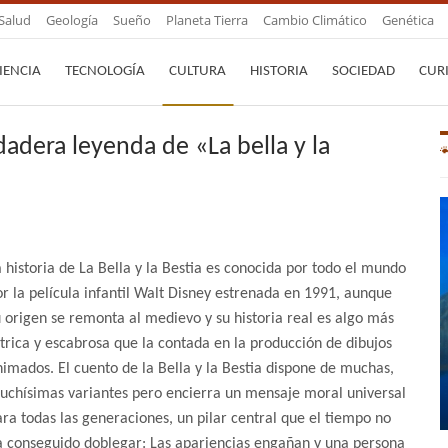
Salud
Geología
Sueño
Planeta Tierra
Cambio Climático
Genética
IENCIA
TECNOLOGÍA
CULTURA
HISTORIA
SOCIEDAD
CUR
dadera leyenda de «La bella y la
 historia de La Bella y la Bestia es conocida por todo el mundo
or la película infantil Walt Disney estrenada en 1991, aunque
u origen se remonta al medievo y su historia real es algo más
étrica y escabrosa que la contada en la producción de dibujos
nimados. El cuento de la Bella y la Bestia dispone de muchas,
uchísimas variantes pero encierra un mensaje moral universal
ara todas las generaciones, un pilar central que el tiempo no
a conseguido doblegar: Las apariencias engañan y una persona