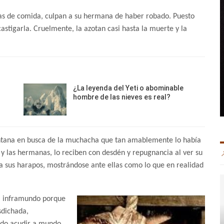
as de comida, culpan a su hermana de haber robado. Puesto
astigarla. Cruelmente, la azotan casi hasta la muerte y la
¿La leyenda del Yeti o abominable
hombre de las nieves es real?
ventana en busca de la muchacha que tan amablemente lo había
 y las hermanas, lo reciben con desdén y repugnancia al ver su
ta sus harapos, mostrándose ante ellas como lo que en realidad
el inframundo porque
sdichada,
ido acudir a mundo