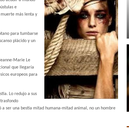
pústulas e
a muerte más lenta y
sótano para tumbarse
scanso plácido y un
 Jeanne-Marie Le
ional que llegaría
ásicos europeos para
stia. Lo redujo a sus
 trasfondo
pasó a ser una bestia mitad humana-mitad animal, no un hombre