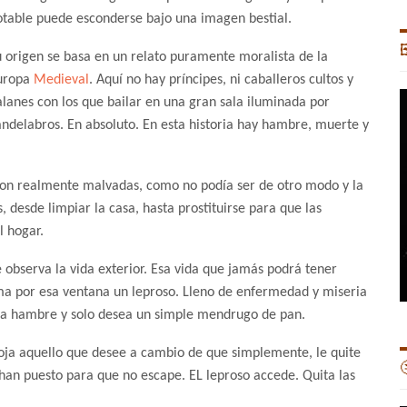
otable puede esconderse bajo una imagen bestial.

u origen se basa en un relato puramente moralista de la
uropa
Medieval
. Aquí no hay príncipes, ni caballeros cultos y
alanes con los que bailar en una gran sala iluminada por
andelabros. En absoluto. En esta historia hay hambre, muerte y
 son realmente malvadas, como no podía ser de otro modo y la
, desde limpiar la casa, hasta prostituirse para que las
 hogar.
observa la vida exterior. Esa vida que jamás podrá tener
soma por esa ventana un leproso. Lleno de enfermedad y miseria
ha hambre y solo desea un simple mendrugo de pan.
coja aquello que desee a cambio de que simplemente, le quite

 han puesto para que no escape. EL leproso accede. Quita las