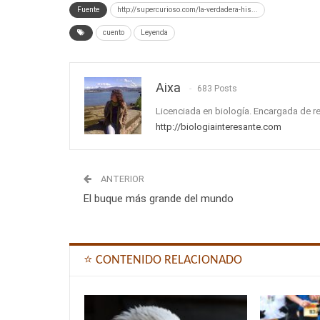
Fuente
http://supercurioso.com/la-verdadera-his...
cuento
Leyenda
Aixa
683 Posts
Licenciada en biología. Encargada de r
http://biologiainteresante.com
ANTERIOR
El buque más grande del mundo
⭐ CONTENIDO RELACIONADO