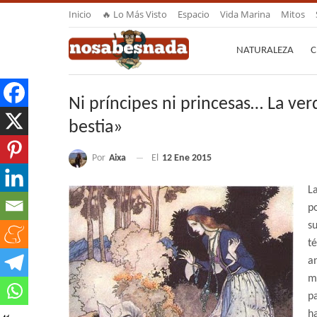
Inicio
🔥 Lo Más Visto
Espacio
Vida Marina
Mitos
NATURALEZA
C
Ni príncipes ni princesas… La ver
bestia»
Por
Aixa
El
12 Ene 2015
La
p
s
t
a
m
p
h