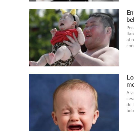
En
be
Poc
lla
al 
con
Lo
m
A v
ces
de 
beb