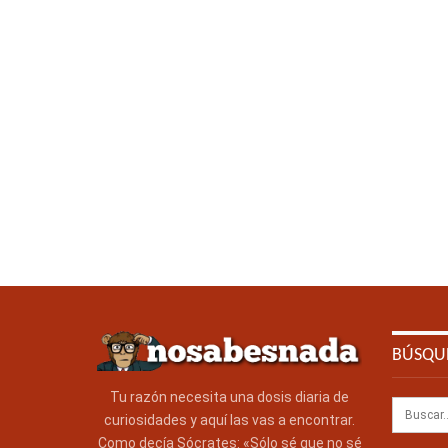
BÚSQU
Tu razón necesita una dosis diaria de
curiosidades y aquí las vas a encontrar.
Como decía Sócrates: «Sólo sé que no sé