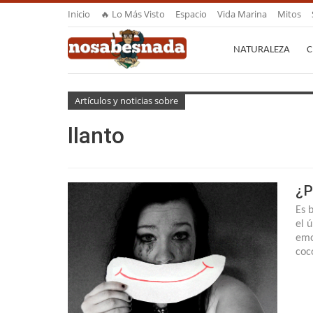
Inicio
🔥 Lo Más Visto
Espacio
Vida Marina
Mitos
NATURALEZA
C
Artículos y noticias sobre
llanto
¿P
Es 
el 
emo
coc