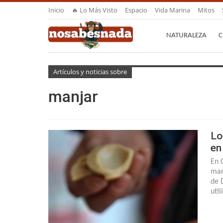
Inicio
🔥 Lo Más Visto
Espacio
Vida Marina
Mitos
NATURALEZA
C
Artículos y noticias sobre
manjar
Lo
en
En 
man
de 
uti