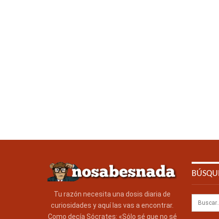
BÚSQU
Tu razón necesita una dosis diaria de
curiosidades y aquí las vas a encontrar.
Como decía Sócrates: «Sólo sé que no sé