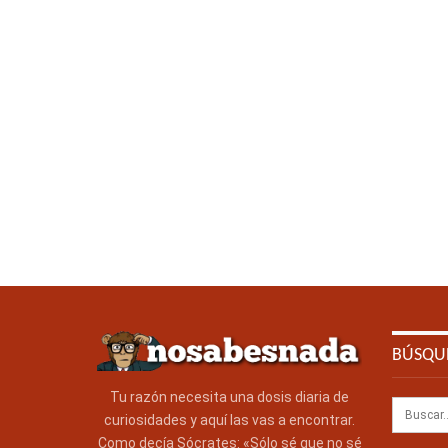
BÚSQU
Tu razón necesita una dosis diaria de
curiosidades y aquí las vas a encontrar.
Como decía Sócrates: «Sólo sé que no sé