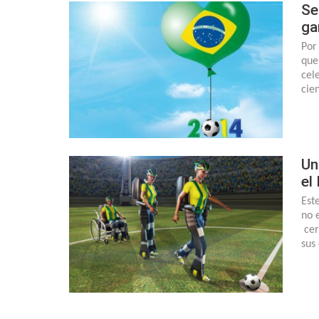
Se
ga
Por
que
cel
cie
Un
el
Est
no 
cer
sus