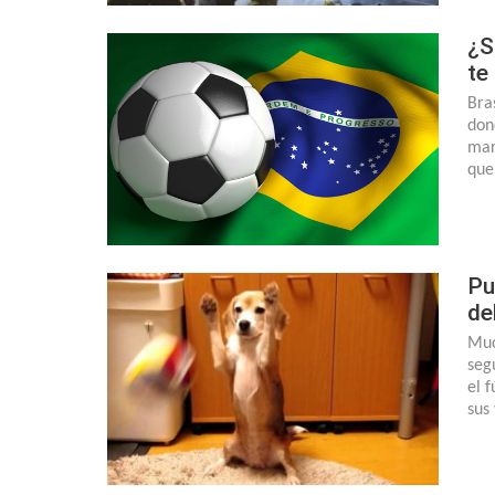
¿S
te
Bra
don
mar
que
Pu
de
Muc
seg
el 
sus