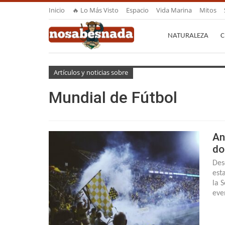
Inicio
🔥 Lo Más Visto
Espacio
Vida Marina
Mitos
NATURALEZA
C
Artículos y noticias sobre
Mundial de Fútbol
An
do
Des
est
la 
eve