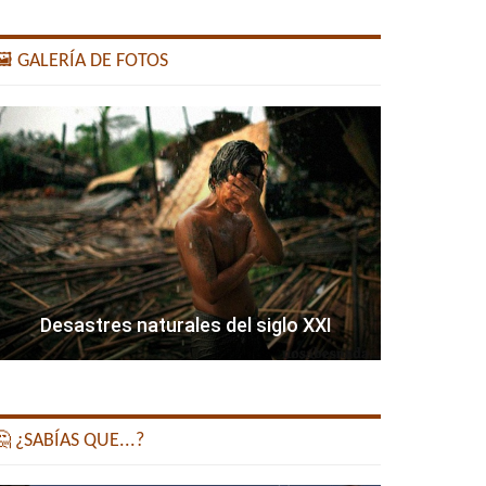
️ GALERÍA DE FOTOS
Desastres naturales del siglo XXI
 ¿SABÍAS QUE...?