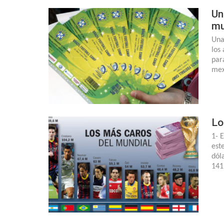
Un
mu
Una
los
par
mex
Lo
1- 
est
dól
141