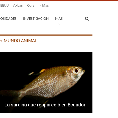
EEUU
Volcán
Coral
Más
IOSIDADES
INVESTIGACIÓN
MÁS
🐾 MUNDO ANIMAL
La sardina que reapareció en Ecuador