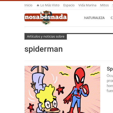
Inicio
🔥 Lo Más Visto
Espacio
Vida Marina
Mitos
NATURALEZA
C
Artículos y noticias sobre
spiderman
Sp
Ocu
pro
hom
fue