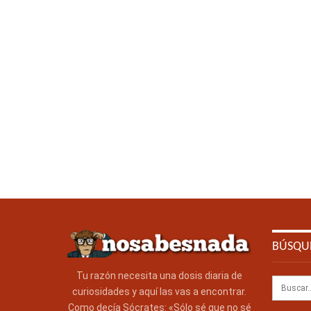
BÚSQU
Tu razón necesita una dosis diaria de
curiosidades y aquí las vas a encontrar.
Como decía Sócrates: «Sólo sé que no sé