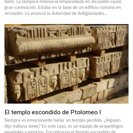
halló. La lámpara milenaria emparedada en Jerusalén causó
gran conmoción. Estaba en la base de un edificio romano en
Jerusalén. Lo anunció la Autoridad de Antigüedades…
El templo escondido de Ptolomeo I
Siempre es emocionante hallar un templo perdido. ¿Alguien
dijo Indiana Jones? En este caso, es un equipo de arqueólogos
españoles y egipcios. Encontraron el templo escondido de